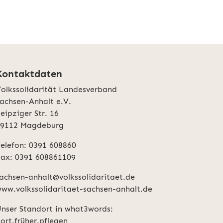
Kontaktdaten
olkssolidarität Landesverband
achsen-Anhalt e.V.
eipziger Str. 16
39112 Magdeburg
elefon: 0391 608860
ax: 0391 608861109
achsen-anhalt@volkssolidaritaet.de
ww.volkssolidaritaet-sachsen-anhalt.de
nser Standort in what3words:
ort.früher.pflegen