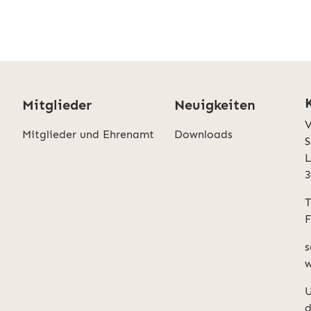
Mitglieder
Neuigkeiten
V
Mitglieder und Ehrenamt
Downloads
S
L
T
F
s
w
U
d