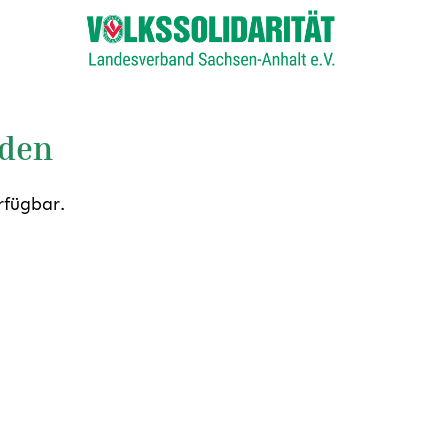
nden
rfügbar.