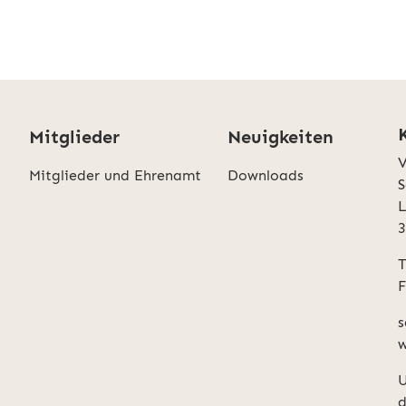
Mitglieder
Neuigkeiten
V
Mitglieder und Ehrenamt
Downloads
S
L
T
F
s
w
U
d