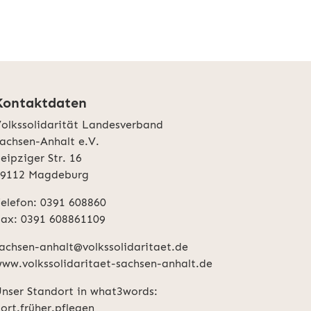
Kontaktdaten
olkssolidarität Landesverband
achsen-Anhalt e.V.
eipziger Str. 16
39112 Magdeburg
elefon: 0391 608860
ax: 0391 608861109
achsen-anhalt@volkssolidaritaet.de
ww.volkssolidaritaet-sachsen-anhalt.de
nser Standort in what3words:
ort.früher.pflegen