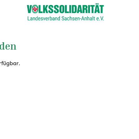
nden
rfügbar.