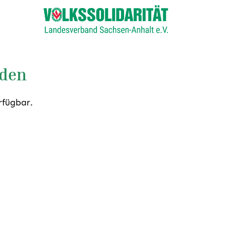
nden
rfügbar.