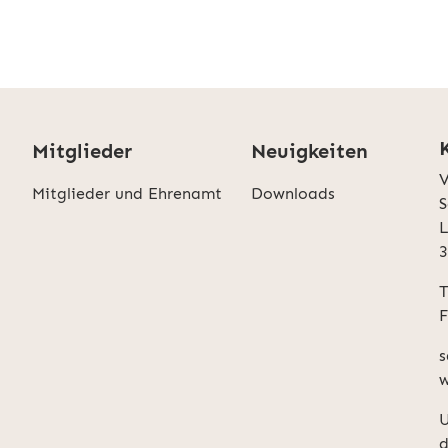
Mitglieder
Neuigkeiten
V
Mitglieder und Ehrenamt
Downloads
S
L
T
F
s
w
U
d