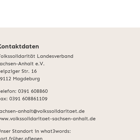
Kontaktdaten
olkssolidarität Landesverband
achsen-Anhalt e.V.
eipziger Str. 16
39112 Magdeburg
elefon: 0391 608860
ax: 0391 608861109
achsen-anhalt@volkssolidaritaet.de
ww.volkssolidaritaet-sachsen-anhalt.de
nser Standort in what3words:
ort.früher.pflegen