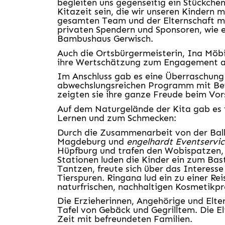
begleiten uns gegenseitig ein Stückche
Kitazeit sein, die wir unseren Kindern 
gesamten Team und der Elternschaft mi
privaten Spendern und Sponsoren, wie
Bambushaus Gerwisch.
Auch die Ortsbürgermeisterin, Ina Möbi
ihre Wertschätzung zum Engagement all
Im Anschluss gab es eine Überraschung
abwechslungsreichen Programm mit Bew
zeigten sie ihre ganze Freude beim Vo
Auf dem Naturgelände der Kita gab es
Lernen und zum Schmecken:
Durch die Zusammenarbeit von der Bal
Magdeburg und
engelhardt Eventservi
Hüpfburg und trafen den Wobispatzen, 
Stationen luden die Kinder ein zum Bast
Tantzen, freute sich über das Interess
Tierspuren. Ringana lud ein zu einer Rei
naturfrischen, nachhaltigen Kosmetikpr
Die Erzieherinnen, Angehörige und Elter
Tafel von Gebäck und Gegrilltem. Die 
Zeit mit befreundeten Familien.