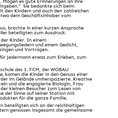
n. Mögen es gute Erinnerungen an ihre
mitgeben.“ Sie bedankte sich beim
t den Kindern und auch den zahlreichen
 etwa dem Geschäftsinhaber vom
us, brachte in einer kurzen Ansprache
er beteiligten zum Ausdruck.
 der Kinder. In einem
egungsliedern und einem Gedicht,
rsingen und Vortragen.
 für Jedermann etwas zum Erleben, zum
lschule des 1. FCM, der WOBAU
ce
, kamen die Kinder in den Genuss einer
der im Gelände umherspazierte. Kreative
eln und die engagierte Biologin, Frau
e der kleinen Besucher zum Lesen von
se der Sinne auf seiner Station mit
odukten für die ganze Familie.
n beteiligten sich an der reichhaltigen
Eltern genossen insgesamt die gemeinsame