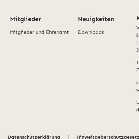
Mitglieder
Neuigkeiten
V
Mitglieder und Ehrenamt
Downloads
S
L
T
F
s
w
U
d
Datenschutzerklärung
|
Hinweisgeberschutzgeset