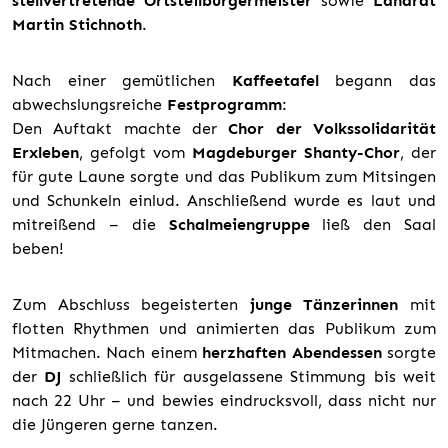
stellvertretende Ortsteilbürgermeister
sowie
Landrat
Martin Stichnoth
.
Nach einer gemütlichen
Kaffeetafel
begann das
abwechslungsreiche
Festprogramm
:
Den Auftakt machte der
Chor der Volkssolidarität
Erxleben
, gefolgt vom
Magdeburger Shanty-Chor
, der
für gute Laune sorgte und das Publikum zum Mitsingen
und Schunkeln einlud. Anschließend wurde es laut und
mitreißend – die
Schalmeiengruppe
ließ den Saal
beben!
Zum Abschluss begeisterten
junge Tänzerinnen
mit
flotten Rhythmen und animierten das Publikum zum
Mitmachen. Nach einem
herzhaften Abendessen
sorgte
der
DJ
schließlich für ausgelassene Stimmung bis weit
nach 22 Uhr – und bewies eindrucksvoll, dass nicht nur
die Jüngeren gerne tanzen.