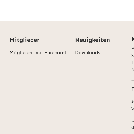
Mitglieder
Neuigkeiten
V
Mitglieder und Ehrenamt
Downloads
S
L
T
F
s
w
U
d