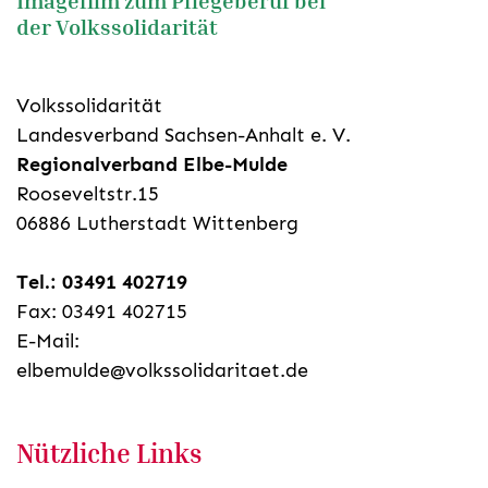
Imagefilm zum Pflegeberuf bei
Bei der Wiedergabe des eingebundenen
der Volkssolidarität
YouTube
-Videos werden Daten an
YouTube
übertragen. Dazu benötigen wir Ihre
Zustimmung. Detaillierte Informationen
finden Sie in unserer
Datenschutzerklärung
.
Volkssolidarität
Landesverband Sachsen-Anhalt e. V.
Zustimmen und
Regionalverband Elbe-Mulde
abspielen
Rooseveltstr.15
06886 Lutherstadt Wittenberg
Tel.: 03491 402719
Fax: 03491 402715
E-Mail:
elbemulde@volkssolidaritaet.de
Nützliche Links