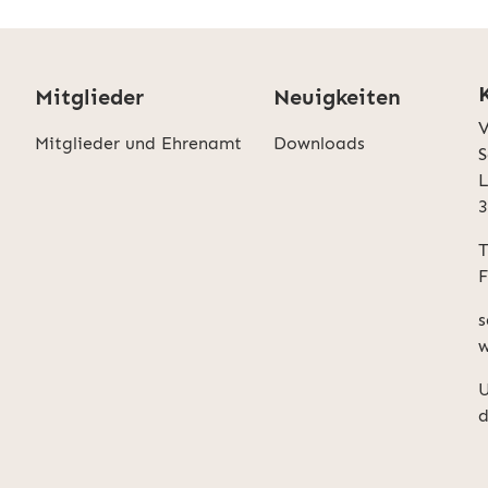
Mitglieder
Neuigkeiten
V
Mitglieder und Ehrenamt
Downloads
S
L
T
F
s
w
U
d