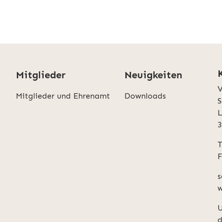
Mitglieder
Neuigkeiten
V
Mitglieder und Ehrenamt
Downloads
S
L
T
F
s
w
U
d