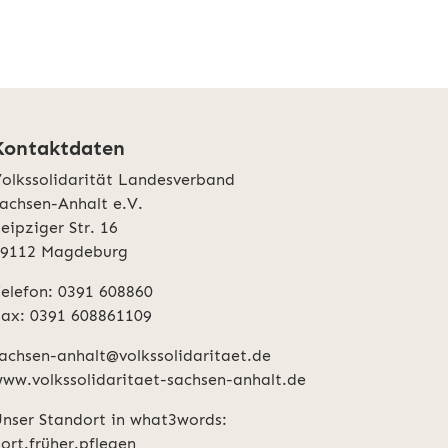
Kontaktdaten
olkssolidarität Landesverband
achsen-Anhalt e.V.
eipziger Str. 16
39112 Magdeburg
elefon: 0391 608860
ax: 0391 608861109
achsen-anhalt@volkssolidaritaet.de
ww.volkssolidaritaet-sachsen-anhalt.de
nser Standort in what3words:
ort.früher.pflegen