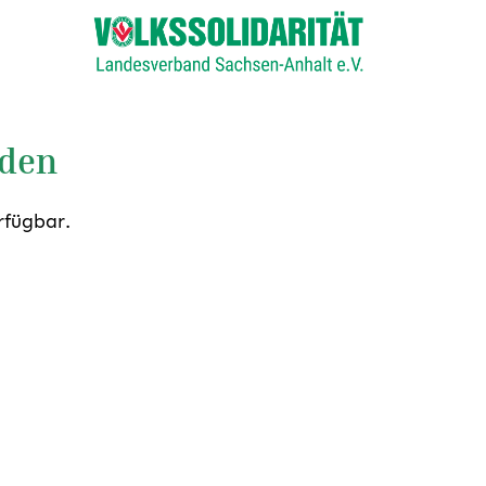
nden
rfügbar.